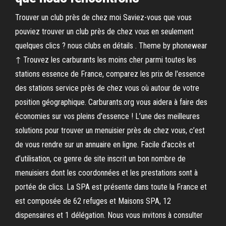
Trouver un club près de chez moi Saviez-vous que vous
pouviez trouver un club près de chez vous en seulement
quelques clics ? nous clubs en détails . Theme by phonewear
↑ Trouvez les carburants les moins cher parmi toutes les
stations essence de France, comparez les prix de l'essence
des stations service près de chez vous où autour de votre
position géographique. Carburants.org vous aidera à faire des
économies sur vos pleins d'essence ! L’une des meilleures
solutions pour trouver un menuisier près de chez vous, c’est
de vous rendre sur un annuaire en ligne. Facile d’accès et
d’utilisation, ce genre de site inscrit un bon nombre de
menuisiers dont les coordonnées et les prestations sont à
portée de clics. La SPA est présente dans toute la France et
est composée de 62 refuges et Maisons SPA, 12
dispensaires et 1 délégation. Nous vous invitons à consulter