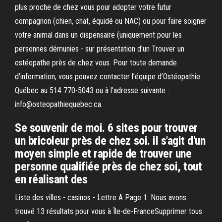
plus proche de chez vous pour adopter votre futur
compagnon (chien, chat, équidé ou NAC) ou pour faire soigner
votre animal dans un dispensaire (uniquement pour les
personnes démunies - sur présentation d'un Trouver un
ostéopathe près de chez vous. Pour toute demande
d’information, vous pouvez contacter l’équipe d’Ostéopathie
Québec au 514 770-5043 ou à l’adresse suivante :
info@osteopathiequebec.ca.
Se souvenir de moi. 6 sites pour trouver
un bricoleur près de chez soi. il s'agit d'un
moyen simple et rapide de trouver une
personne qualifiée près de chez soi, tout
en réalisant des
Liste des villes - casinos - Lettre A Page 1. Nous avons
trouvé 13 résultats pour vous à Île-de-FranceSupprimer tous