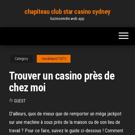
Skip
chapiteau club star casino sydney
to
kazinonmdm.web.app
the
content
Category
Vandelaare75373
Trouver un casino près de
chez moi
By
GUEST
D’ailleurs, quoi de mieux que de remporter un méga jackpot
sur une machine à sous près de la maison ou de son lieu de
travail ? Pour ce faire, suivez le guide ci-dessous ! Comment