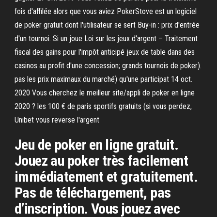
fois d'affilée alors que vous aviez PokerStove est un logiciel
de poker gratuit dont l'utilisateur se sert Buy-in : prix d'entrée
d'un tournoi. Si un joue Loi sur les jeux d'argent – Traitement
fiscal des gains pour l'impôt anticipé jeux de table dans des
casinos au profit d'une concession; grands tournois de poker).
pas les prix maximaux du marché) qu'une participat 14 oct.
2020 Vous cherchez le meilleur site/appli de poker en ligne
2020 ? les 100 € de paris sportifs gratuits (si vous perdez,
Unibet vous reverse l'argent
Jeu de poker en ligne gratuit.
Jouez au poker très facilement
immédiatement et gratuitement.
Pas de téléchargement, pas
d’inscription. Vous jouez avec