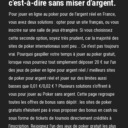
c’est-à-dire sans miser d’argent.
Pour jouer en ligne au poker pour de l'argent réel en France,
vous avez deux solutions : opter pour un site français, ou vous
inscrire sur une salle de jeux étrangère. Si vous choisissez
cette seconde option, soyez très prudent, car la majorité des
sites de poker internationaux sont peu … Ce n'est pas toujours
vrai. Pourquoi gaspiller votre temps à jouer au poker gratuit,
lorsque vous pourriez tout simplement déposer 20 € sur l'un
des jeux de poker en ligne pour argent réel / meilleurs sites
de poker pour argent réel et jouer sur des limites aussi
basses que 0,01 €/0,02 € ? Plusieurs solutions s’offrent à
vous pour jouer au Poker sans argent. Cette page regroupe
toutes les offres de bonus sans dépôt : les sites de poker
gratuits n’hésitent pas à vous proposer des bonus en cash ou
sous forme de tickets de tournois directement crédités à
l’inscription. Rejoignez l'un des jeux de poker gratuit les plus