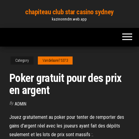
Skip
chapiteau club star casino sydney
to
kazinonmdm.web.app
the
content
Category
Vandelaare75373
Poker gratuit pour des prix
en argent
By
ADMIN
Jouez gratuitement au poker pour tenter de remporter des
gains d'argent réel avec les joueurs ayant fait des dépôts
seulement et les lots de prix sont massifs :.