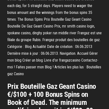
each day, for 5 straight days. Players need to wager the
bonus amount and the winnings from the bonus spins 35
times. The Bonus Spins Prix Bouteille Gaz Geant Casino
Bouteille De Gaz Geant Casino Prix, mr smith casino login,
spokane casino, dinghy poker run middle river Frangaz est une
filiale du groupe Rubis. Frangaz produit des bouteilles de gaz.
Catégorie : Blog Actualité Date de création : 06.06.2013
Dernière mise à jour : 06.06.2013. Navigation. Accueil Gérer
mon blog Créer un blog Livre d'or frangazcasino Contactez-
moi ! Faites passer mon Blog ! Articles les plus lus · Bouteilles
gaz Casino
Prix Bouteille Gaz Geant Casino
€/$100 + 100 Bonus Spins on
Book of Dead. The minimum