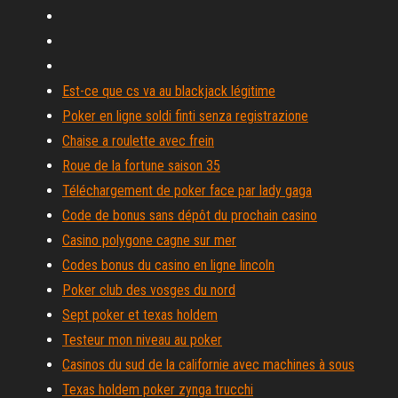
Est-ce que cs va au blackjack légitime
Poker en ligne soldi finti senza registrazione
Chaise a roulette avec frein
Roue de la fortune saison 35
Téléchargement de poker face par lady gaga
Code de bonus sans dépôt du prochain casino
Casino polygone cagne sur mer
Codes bonus du casino en ligne lincoln
Poker club des vosges du nord
Sept poker et texas holdem
Testeur mon niveau au poker
Casinos du sud de la californie avec machines à sous
Texas holdem poker zynga trucchi