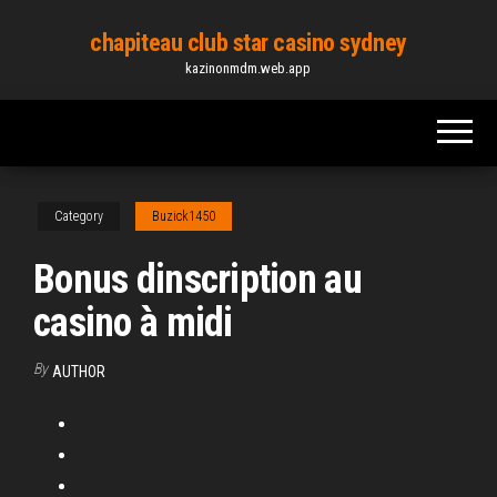
Skip
chapiteau club star casino sydney
to
kazinonmdm.web.app
the
content
Category
Buzick1450
Bonus dinscription au
casino à midi
By
AUTHOR